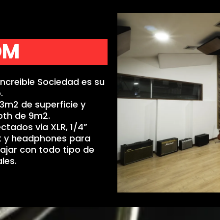
OM
Increible Sociedad es su
.
m2 de superficie y
oth de 9m2.
ctados via XLR, 1/4”
et y headphones para
bajar con todo tipo de
les.