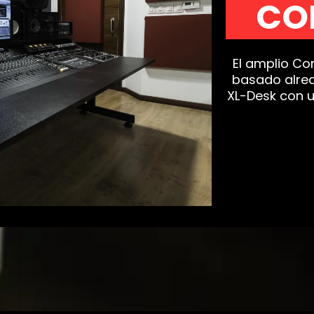
CO
El amplio Co
basado alred
XL-Desk con 